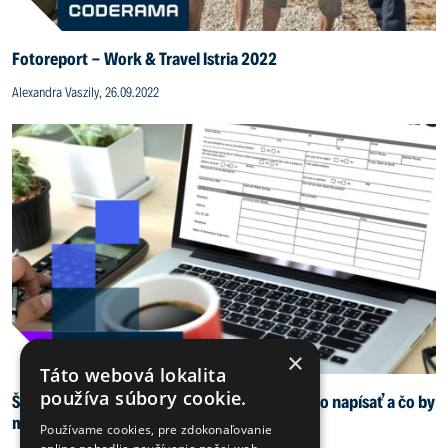
Fotoreport - Work & Travel Istria 2022
Alexandra Vaszily, 26.09.2022
×
Táto webová lokalita
používa súbory cookie.
Štruktúrovaný životopis pre prácu v IT: Ako ho napísať a čo by
mal obsahovať?
Používame cookies, pre zdokonaľovanie