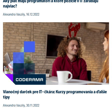
Aký plat majú programátori a ktoré pozície v IT zarábajú
najviac?
Alexandra Vaszily, 16.12.2022
Vianočný darček pre IT-čkára: Kurzy programovania a ďalšie
tipy
Alexandra Vaszily, 30.11.2022