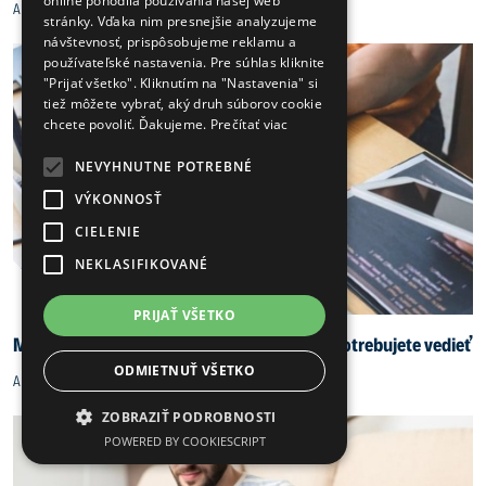
online pohodlia používania našej web
Alexandra Vaszily, 16.09.2022
stránky. Vďaka nim presnejšie analyzujeme
návštevnosť, prispôsobujeme reklamu a
používateľské nastavenia. Pre súhlas kliknite
"Prijať všetko". Kliknutím na "Nastavenia" si
tiež môžete vybrať, aký druh súborov cookie
chcete povoliť. Ďakujeme.
Prečítať viac
NEVYHNUTNE POTREBNÉ
VÝKONNOSŤ
CIELENIE
NEKLASIFIKOVANÉ
PRIJAŤ VŠETKO
Máte záujem o ISTQB certifikát? Všetko, čo potrebujete vedieť
ODMIETNUŤ VŠETKO
Alexandra Vaszily, 12.09.2022
ZOBRAZIŤ PODROBNOSTI
POWERED BY COOKIESCRIPT