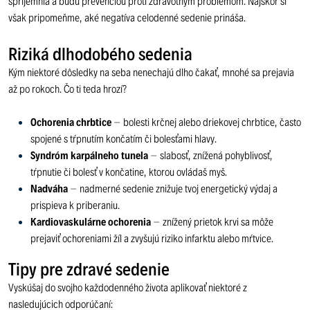
spríjemnia a budú prevenciou proti zdravotným problémom. Najskôr si
však pripomeňme, aké negatíva celodenné sedenie prináša.
Riziká dlhodobého sedenia
Kým niektoré dôsledky na seba nenechajú dlho čakať, mnohé sa prejavia
až po rokoch. Čo ti teda hrozí?
Ochorenia chrbtice
–
bolesti krčnej alebo driekovej chrbtice, často
spojené s tŕpnutím končatím či bolesťami hlavy.
Syndróm karpálneho tunela
–
slabosť, znížená pohyblivosť,
tŕpnutie či bolesť v končatine, ktorou ovládaš myš.
Nadváha
–
nadmerné sedenie znižuje tvoj energetický výdaj a
prispieva k priberaniu.
Kardiovaskulárne ochorenia
–
znížený prietok krvi sa môže
prejaviť ochoreniami žíl a zvyšujú riziko infarktu alebo mŕtvice.
Tipy pre zdravé sedenie
Vyskúšaj do svojho každodenného života aplikovať niektoré z
nasledujúcich odporúčaní: