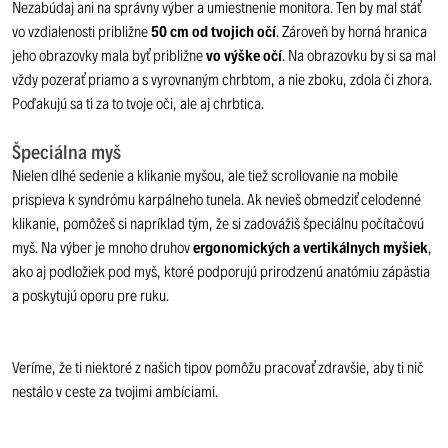
Nezabúdaj ani na správny výber a umiestnenie monitora. Ten by mal stáť
vo vzdialenosti približne
50 cm od tvojich očí
. Zároveň by horná hranica
jeho obrazovky mala byť približne
vo výške očí
. Na obrazovku by si sa mal
vždy pozerať priamo a s vyrovnaným chrbtom, a nie zboku, zdola či zhora.
Poďakujú sa ti za to tvoje oči, ale aj chrbtica.
Špeciálna myš
Nielen dlhé sedenie a klikanie myšou, ale tiež scrollovanie na mobile
prispieva k syndrómu karpálneho tunela. Ak nevieš obmedziť celodenné
klikanie, pomôžeš si napríklad tým, že si zadovážiš špeciálnu počítačovú
myš. Na výber je mnoho druhov
ergonomických a vertikálnych myšiek
,
ako aj podložiek pod myš, ktoré podporujú prirodzenú anatómiu zápästia
a poskytujú oporu pre ruku.
Veríme, že ti niektoré z našich tipov pomôžu pracovať zdravšie, aby ti nič
nestálo v ceste za tvojimi ambíciami.