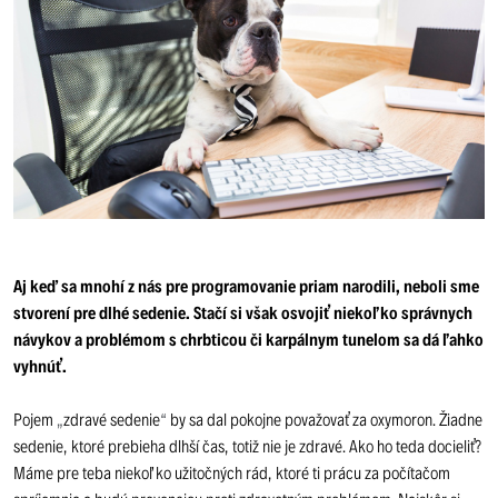
Aj keď sa mnohí z nás pre programovanie priam narodili, neboli sme
stvorení pre dlhé sedenie. Stačí si však osvojiť niekoľko správnych
návykov a problémom s chrbticou či karpálnym tunelom sa dá ľahko
vyhnúť.
Pojem
„
zdravé sedenie
“
by sa dal pokojne považovať za oxymoron. Žiadne
sedenie, ktoré prebieha dlhší čas, totiž nie je zdravé. Ako ho teda docieliť?
Máme pre teba niekoľko užitočných rád, ktoré ti prácu za počítačom