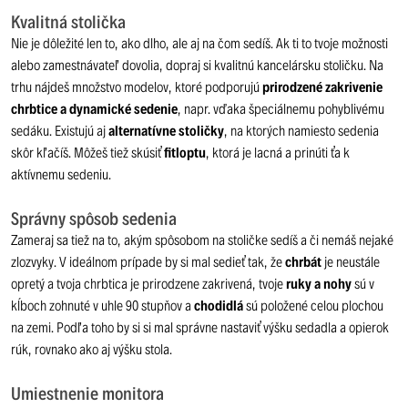
Kvalitná stolička
Nie je dôležité len to, ako dlho, ale aj na čom sedíš. Ak ti to tvoje možnosti
alebo zamestnávateľ dovolia, dopraj si kvalitnú kancelársku stoličku. Na
trhu nájdeš množstvo modelov, ktoré podporujú
prirodzené zakrivenie
chrbtice a dynamické sedenie
, napr. vďaka špeciálnemu pohyblivému
sedáku. Existujú aj
alternatívne stoličky
, na ktorých namiesto sedenia
skôr kľačíš. Môžeš tiež skúsiť
fitloptu
, ktorá je lacná a prinúti ťa k
aktívnemu sedeniu.
Správny spôsob sedenia
Zameraj sa tiež na to, akým spôsobom na stoličke sedíš a či nemáš nejaké
zlozvyky. V ideálnom prípade by si mal sedieť tak, že
chrbát
je neustále
opretý a tvoja chrbtica je prirodzene zakrivená, tvoje
ruky a nohy
sú v
kĺboch zohnuté v uhle 90 stupňov a
chodidlá
sú položené celou plochou
na zemi. Podľa toho by si si mal správne nastaviť výšku sedadla a opierok
rúk, rovnako ako aj výšku stola.
Umiestnenie monitora