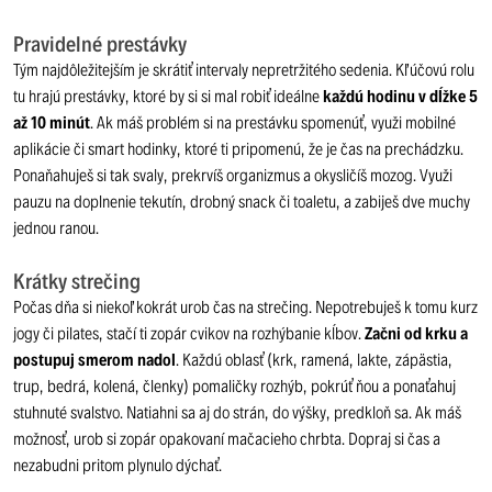
Pravidelné prestávky
Tým najdôležitejším je skrátiť intervaly nepretržitého sedenia. Kľúčovú rolu
tu hrajú prestávky, ktoré by si si mal robiť ideálne
každú hodinu v dĺžke 5
až 10 minút
. Ak máš problém si na prestávku spomenúť, využi mobilné
aplikácie či smart hodinky, ktoré ti pripomenú, že je čas na prechádzku.
Ponaňahuješ si tak svaly, prekrvíš organizmus a okysličíš mozog. Využi
pauzu na doplnenie tekutín, drobný snack či toaletu, a zabiješ dve muchy
jednou ranou.
Krátky strečing
Počas dňa si niekoľkokrát urob čas na strečing. Nepotrebuješ k tomu kurz
jogy či pilates, stačí ti zopár cvikov na rozhýbanie kĺbov.
Začni od krku a
postupuj smerom nadol
. Každú oblasť (krk, ramená, lakte, zápästia,
trup, bedrá, kolená, členky) pomaličky rozhýb, pokrúť ňou a ponaťahuj
stuhnuté svalstvo. Natiahni sa aj do strán, do výšky, predkloň sa. Ak máš
možnosť, urob si zopár opakovaní mačacieho chrbta. Dopraj si čas a
nezabudni pritom plynulo dýchať.