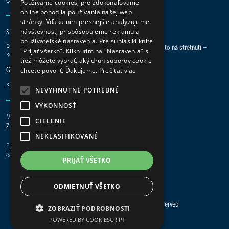
Používame cookies, pre zdokonaľovanie
online pohodlia používania našej web
stránky. Vďaka nim presnejšie analyzujeme
Staň sa digital hero a pridaj sa k nám do tímu.
návštevnosť, prispôsobujeme reklamu a
používateľské nastavenia. Pre súhlas kliknite
Potrebuje vaša spoločnosť pomoc s IT projektmi? Preberme to na stretnutí -
"Prijať všetko". Kliknutím na "Nastavenia" si
kontakt je tu.
tiež môžete vybrať, aký druh súborov cookie
GDPR
|
ISO 27001
|
ISO 9001
chcete povoliť. Ďakujeme.
Prečítať viac
KONTAKT
NEVYHNUTNE POTREBNÉ
VÝKONNOSŤ
Main office Žilina
CIELENIE
Za Plavárňou 3/8121, 010 08 Žilina
NEKLASIFIKOVANÉ
Email
coderama@coderama.com
PRIJAŤ VŠETKO
ODMIETNUŤ VŠETKO
© Copyright 2023 Coderama. All Rights Reserved
ZOBRAZIŤ PODROBNOSTI
POWERED BY COOKIESCRIPT