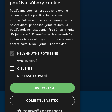
používa súbory cookie.
Používame cookies, pre zdokonaľovanie
online pohodlia používania našej web
stránky. Vďaka nim presnejšie analyzujeme
návštevnosť, prispôsobujeme reklamu a
používateľské nastavenia. Pre súhlas kliknite
"Prijať všetko". Kliknutím na "Nastavenia" si
tiež môžete vybrať, aký druh súborov cookie
chcete povoliť. Ďakujeme.
Prečítať viac
NEVYHNUTNE POTREBNÉ
VÝKONNOSŤ
CIELENIE
NEKLASIFIKOVANÉ
PRIJAŤ VŠETKO
ODMIETNUŤ VŠETKO
ZOBRAZIŤ PODROBNOSTI