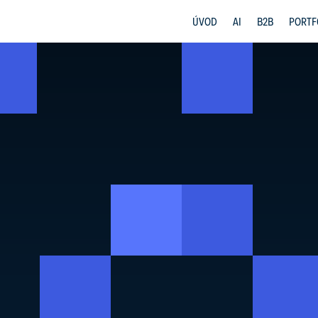
ÚVOD
AI
B2B
PORTF