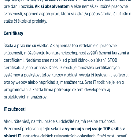
pre danú pozíciu.
Ak si absolventom
a ešte nemáš skutočné pracovné
skúsenosti, spomeň aspoň prax, ktorú si získal/a počas štúdia, či už išlo o
stáže či školské projekty.
Certifikáty
Škola a prax nie sú všetko. Ak aj nemáš top vzdelanie či pracovné
skúsenosti, môžeš svoju konkurencieschopnosť zvýšiť rôznymi kurzami a
certifikátmi. Nedávno sme napríklad písali článok o získaní ISTQB
certifikátu a jeho prínose. Dnes už existuje množstvo certifikačných
systémov a poskytovateľov kurzov v oblasti vývoja či testovania softvéru,
tvorby webov alebo napríklad aj manažmentu. Svet IT totiž nie je len o
programovaní a každá firma potrebuje okrem developerov aj
projektových manažérov.
IT zručnosti
Ako určite vieš, na trhu práce sú dôležité najmä reálne zručnosti.
Pozornosť preto venuj tejto sekcii a
vymenuj v nej svoje TOP skills v
oblasti IT
, prípadne ďalších relevantných oblastiach. Stačí postupovať