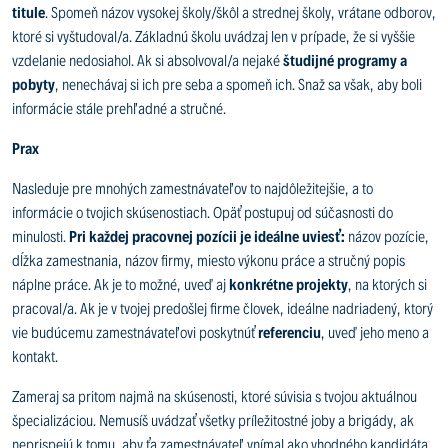
titule
. Spomeň názov vysokej školy/škôl a strednej školy, vrátane odborov,
ktoré si vyštudoval/a. Základnú školu uvádzaj len v prípade, že si vyššie
vzdelanie nedosiahol. Ak si absolvoval/a nejaké
študijné programy a
pobyty
, nenechávaj si ich pre seba a spomeň ich. Snaž sa však, aby boli
informácie stále prehľadné a stručné.
Prax
Nasleduje pre mnohých zamestnávateľov to najdôležitejšie, a to
informácie o tvojich skúsenostiach. Opäť postupuj od súčasnosti do
minulosti.
Pri každej pracovnej pozícii je ideálne uviesť:
názov pozície,
dĺžka zamestnania, názov firmy, miesto výkonu práce a stručný popis
náplne práce. Ak je to možné, uveď aj
konkrétne projekty
, na ktorých si
pracoval/a. Ak je v tvojej predošlej firme človek, ideálne nadriadený, ktorý
vie budúcemu zamestnávateľovi poskytnúť
referenciu
, uveď jeho meno a
kontakt.
Zameraj sa pritom najmä na skúsenosti, ktoré súvisia s tvojou aktuálnou
špecializáciou. Nemusíš uvádzať všetky príležitostné joby a brigády, ak
neprispejú k tomu, aby ťa zamestnávateľ vnímal ako vhodného kandidáta