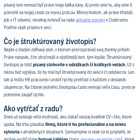
písaný text nemusí byť práve tvoja šálka kávy. Aj preto sme tu, aby sme ti
pomohli na tvojej ceste za novou prácou. Mimochodom, ak práve hľadáš
job v IT odvetví, neváhaj mrknúť na naše
aktuálne ponuky
v Coderama.
Poďme však priamo k veci.
Čo je štruktúrovaný životopis?
Nejde o žiaden zdĺhavý sloh, v ktorom prerozprávaš svoj životný príbeh.
Práve naopak, čím stručnejší a výstižnejší text, tým lepšie. Štruktúrovaný
životopis je totiž
písaný slohovite v odrážkach či krátkych vetách
. Už z
názvu tiež vyplýva, že by mal byť štruktúrovaný do sekcií či odstavcov. Len
tak si môžu HR pracovníci urobiť rýchly prehľad o každom z desiatok
záujemcov. Na čítanie jedného životopisu často nemajú veľa času, preto je
potrebné zaujať rýchlo.
Ako vytŕčať z radu?
Dnes už existuje veľa možností, ako získať naozaj kvalitné CV-čko, ktoré
upúta. Na trhu pôsobia
firmy, ktoré ti ho profesionálne a na mieru
vytvoria
v atraktívnych dizajnoch. Samozrejme si však za to priplatíš. Je
možné využiť rôzne
hotové šablóny
(napr.
resume-example.com
), ktoré