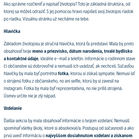
Ako správne rozčleniť a napísať životopis? Toto je základná štruktúra, od
ktorej sa môžeš odraziť. S jej pomocou hravo napíšeš svoj životopis riadok
po riadku. Vizuálnu stránku už necháme na tebe.
Hlavička
Základom životopisu je stručná hlavička, ktorá ťa predstaví. Mala by preto
obsahovať tvoje
meno a priezvisko, dátum narodenia, trvalé bydlisko
a kontaktné údaje
, ideálne e-mail a telefón. Informácie o rodinnom stave
či občianstve sú dobrovoľné a nemusíš ich uvádzať, ak nechceš. Súčasťou
hlavičky by mala byť portrétna
fotka
, ktorou si získaš sympatie. Nemusí ísť
o strojenú fotku z občianskeho, no ani selfie, ktorú by si zavesil na
Instagram. Fotka by mala byť reprezentatívna, no nie príliš strojená.
Úsmev určite nie je zlý nápad.
Vzdelanie
Ďalšia sekcia by mala obsahovať informácie o tvojom vzdelaní. Nemusíš
spomínať všetky školy, ktoré si absolvoval/a. Postupuj od súčasnosti a ako
prvú uveď informáciu o
najvyššom dosiahnutom vzdelaní a získanom