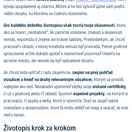
bývajú spoplatnené aj zdarma. Môžeš si ho tiež vytvoriť úplne sám podľa
nášho obsahu, ku ktorému sa čoskoro dostaneme.
Gro každého dobrého životopisu však tvoria tvoje skúsenosti
, ktoré,
ako sa hovorí „neobabreš”. Ak patričné vzdelanie, znalosti a skúsenosti
nemáš, nepomôžu ti zrejme ani krásne šablóny. Predovšetkým, ak chceš
pracovať v oblasti, v ktorej kreativita nemusí byť prvoradá. Pekné grafické
spracovanie určite dokáže upútať a nasmerovať pozornosť čitateľa na
správne miesto, ale nemalo by byť nadradené obsahu.
Ak chceš teda vytŕčať z radu záujemcov,
zaujmi na prvý pohľad
vizuálom a hneď na druhý relevantným obsahom
, ktorým sa predáš
najlepšie ako vieš. Nezabudni spomenúť všetky svoje
získané certifikáty
,
či už v jazykovej alebo IT oblasti. Spomeň
úspešné projekty
, na ktorých si
pracoval/a, či appky a weby, ktoré si vytvoril/a. Snaž sa zaujať najmä
znalosťami a skúsenosťami, ktoré ťa môžu odlíšiť od masy a ukázať, že máš
niečo naviac.
Životopis krok za krokom