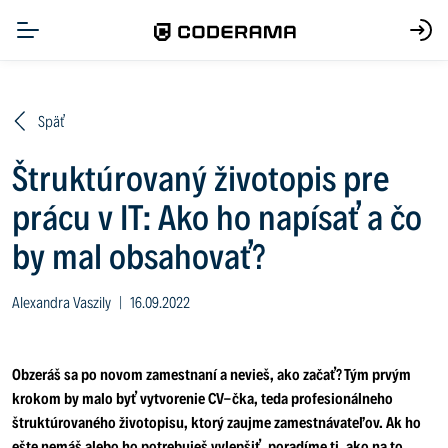
Späť
Štruktúrovaný životopis pre
prácu v IT: Ako ho napísať a čo
by mal obsahovať?
Alexandra Vaszily
|
16.09.2022
Obzeráš sa po novom zamestnaní a nevieš, ako začať? Tým prvým
krokom by malo byť vytvorenie CV-čka, teda profesionálneho
štruktúrovaného životopisu, ktorý zaujme zamestnávateľov. Ak ho
ešte nemáš alebo ho potrebuješ vylepšiť, poradíme ti, ako na to.