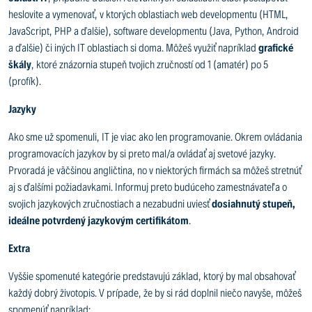
heslovite a vymenovať, v ktorých oblastiach web developmentu (HTML,
JavaScript, PHP a ďalšie), software developmentu (Java, Python, Android
a ďalšie) či iných IT oblastiach si doma. Môžeš využiť napríklad
grafické
škály
, ktoré znázornia stupeň tvojich zručností od 1 (amatér) po 5
(profík).
Jazyky
Ako sme už spomenuli, IT je viac ako len programovanie. Okrem ovládania
programovacích jazykov by si preto mal/a ovládať aj svetové jazyky.
Prvoradá je väčšinou angličtina, no v niektorých firmách sa môžeš stretnúť
aj s ďalšími požiadavkami. Informuj preto budúceho zamestnávateľa o
svojich jazykových zručnostiach a nezabudni uviesť
dosiahnutý stupeň,
ideálne potvrdený jazykovým certifikátom
.
Extra
Vyššie spomenuté kategórie predstavujú základ, ktorý by mal obsahovať
každý dobrý životopis. V prípade, že by si rád doplnil niečo navyše, môžeš
spomenúť napríklad: