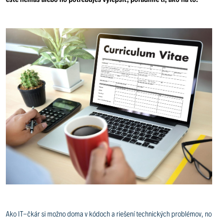
Ako IT-čkár si možno doma v kódoch a riešení technických problémov, no