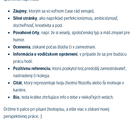
Záujmy
, ktorým sa vo voľnom čase rád venuješ.
Silné stránky
, ako napríklad perfekcionizmus, ambicióznosť,
dochvíľnosť, kreativita a pod.
Povahové črty
, napr. že si veselý, spoločenský typ a máš zmysel pre
humor.
Ocenenia
, získané počas štúdia či v zamestnaní.
Informácia o vodičskom oprávnení
, v prípade že sa pre budúcu
prácu hodí.
Pozitívnu referenciu
, ktorú poskytol tvoj predošlý zamestnávateľ,
nadriadený či kolega.
Citát
, ktorý reprezentuje tvoju životnú filozofiu alebo ťa motivuje v
kariére.
Bio
, teda krátke zhrňujúce info o tebe v niekoľkých vetách.
Držíme ti palce pri písaní životopisu, a ešte viac v získaní novej
perspektívnej práce. :)