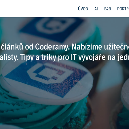
ÚVOD
AI
B2B
PORTF
h článků od Coderamy. Nabízíme užiteč
alisty. Tipy a triky pro IT vývojáře na j