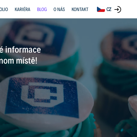
OLIO
KARIÉRA
BLOG
O NÁS
KONTAKT
CZ
né informace
ednom místě!