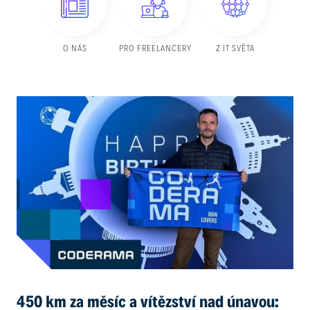
O NÁS
PRO FREELANCERY
Z IT SVĚTA
450 km za měsíc a vítězství nad únavou: