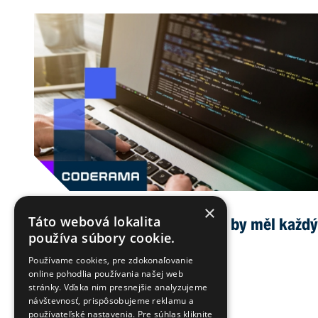
×
Táto webová lokalita
Java vs. Kotlin: Rozdíly, které by měl každý
používa súbory cookie.
developer znát
Používame cookies, pre zdokonaľovanie
Patrik Dendis, 25.10.2022
online pohodlia používania našej web
stránky. Vďaka nim presnejšie analyzujeme
návštevnosť, prispôsobujeme reklamu a
používateľské nastavenia. Pre súhlas kliknite