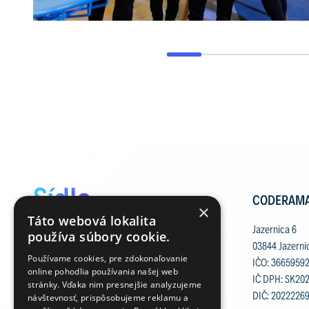
Sídlo
CODERAMA 
×
Táto webová lokalita
a fakturační
Jazernica 6
používa súbory cookie.
03844 Jazerni
Používame cookies, pre zdokonaľovanie
údaje
IČO: 3665959
online pohodlia používania našej web
IČ DPH: SK20
stránky. Vďaka nim presnejšie analyzujeme
DIČ: 2022226
návštevnosť, prispôsobujeme reklamu a