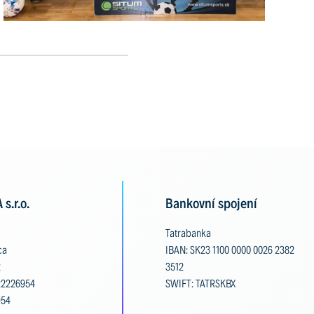
s.r.o.
Bankovní spojení
Tatrabanka
ca
IBAN: SK23 1100 0000 0026 2382
2
3512
22226954
SWIFT: TATRSKBX
954