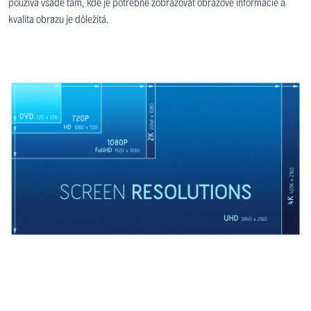
používa všade tam, kde je potrebné zobrazovať obrazové informácie a
kvalita obrazu je dôležitá.