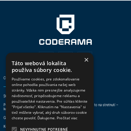
×
Táto webová lokalita
používa súbory cookie.
CODERAMA
Používame cookies, pre zdokonaľovanie
online pohodlia používania našej web
stránky. Vďaka nim presnejšie analyzujeme
Staň sa digital hero a pridaj sa k nám do tímu.
návštevnosť, prispôsobujeme reklamu a
používateľské nastavenia. Pre súhlas kliknite
Potrebuje vaša spoločnosť pomoc s IT projektmi? Preberme to na stretnutí -
"Prijať všetko". Kliknutím na "Nastavenia" si
kontakt je tu.
tiež môžete vybrať, aký druh súborov cookie
GDPR
|
ISO 27001
|
ISO 9001
chcete povoliť. Ďakujeme.
Prečítať viac
KONTAKT
NEVYHNUTNE POTREBNÉ