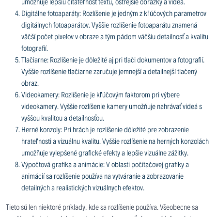
umožňuje lepšiu čitateľnosť textu, ostrejšie obrázky a videá.
Digitálne fotoaparáty: Rozlíšenie je jedným z kľúčových parametrov
digitálnych fotoaparátov. Vyššie rozlíšenie fotoaparátu znamená
väčší počet pixelov v obraze a tým pádom väčšiu detailnosť a kvalitu
fotografií.
Tlačiarne: Rozlíšenie je dôležité aj pri tlači dokumentov a fotografií.
Vyššie rozlíšenie tlačiarne zaručuje jemnejší a detailnejší tlačený
obraz.
Videokamery: Rozlíšenie je kľúčovým faktorom pri výbere
videokamery. Vyššie rozlíšenie kamery umožňuje nahrávať videá s
vyššou kvalitou a detailnosťou.
Herné konzoly: Pri hrách je rozlíšenie dôležité pre zobrazenie
hrateľnosti a vizuálnu kvalitu. Vyššie rozlíšenie na herných konzolách
umožňuje vylepšené grafické efekty a lepšie vizuálne zážitky.
Výpočtová grafika a animácie: V oblasti počítačovej grafiky a
animácií sa rozlíšenie používa na vytváranie a zobrazovanie
detailných a realistických vizuálnych efektov.
Tieto sú len niektoré príklady, kde sa rozlíšenie používa. Všeobecne sa