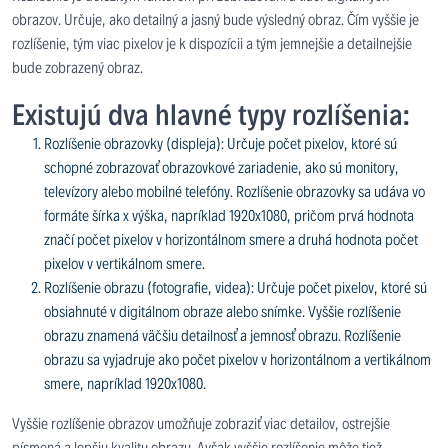
obrazov. Určuje, ako detailný a jasný bude výsledný obraz. Čím vyššie je
rozlíšenie, tým viac pixelov je k dispozícii a tým jemnejšie a detailnejšie
bude zobrazený obraz.
Existujú dva hlavné typy rozlíšenia:
Rozlíšenie obrazovky (displeja): Určuje počet pixelov, ktoré sú
schopné zobrazovať obrazovkové zariadenie, ako sú monitory,
televízory alebo mobilné telefóny. Rozlíšenie obrazovky sa udáva vo
formáte šírka x výška, napríklad 1920x1080, pričom prvá hodnota
značí počet pixelov v horizontálnom smere a druhá hodnota počet
pixelov v vertikálnom smere.
Rozlíšenie obrazu (fotografie, videa): Určuje počet pixelov, ktoré sú
obsiahnuté v digitálnom obraze alebo snímke. Vyššie rozlíšenie
obrazu znamená väčšiu detailnosť a jemnosť obrazu. Rozlíšenie
obrazu sa vyjadruje ako počet pixelov v horizontálnom a vertikálnom
smere, napríklad 1920x1080.
Vyššie rozlíšenie obrazov umožňuje zobraziť viac detailov, ostrejšie
písmená a lepšiu kvalitu obrazu. Avšak vyššie rozlíšenie môže tiež