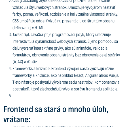
CSS (Cascading Style Sheets): CSS sa používa na definovanie
vzhľadu a štýlu webových stránok. Umožňuje vývojárom nastaviť
farby, písma, veľkosti, rozloženie a iné vizuálne vlastnosti stránky.
CSS umožňuje oddeliť vizuálnu prezentáciu od štruktúry obsahu
definovanej v HTML.
JavaScript: JavaScript je programovací jazyk, ktorý umožňuje
interaktivitu a dynamickosť webových stránok. S jeho pomocou sa
dajú vytvárať interaktívne prvky, ako sú animácie, validácia
formulárov, obnovenie obsahu stránky bez obnovenia celej stránky
(AJAX) a ďalšie.
Frameworks a knižnice: Frontend vývojári často využívajú rôzne
frameworky a knižnice, ako napríklad React, Angular alebo Vue.js.
Tieto nástroje poskytujú vývojárom sadu nástrojov, komponentov a
abstrakcií, ktoré zjednodušujú vývoj a správu frontendu aplikácie.
Frontend sa stará o mnoho úloh,
vrátane: