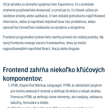
UX je skratka zo slovného spojenia User Experience, čo v preklade
znamená používateľská skúsenosť, a označuje to, čo človek zažíva pri
návšteve stránky alebo aplikácie, či tam dokáže jednoducho nájsť hľadané
informácie, alebo si napríklad objednať tovar bez problémov, alebo
vykonať inú činnosť bez nadávania na vývojárov a dizajnérov.
Frontend programátori potom tieto návrhy privedú do reálnej podoby. Na
vývoj frontendu existuje viacero frameworkov, dnes sú medzi
najpoužívanejšími napríklad React, Vue.js alebo Angular.
Frontend zahŕňa niekoľko kľúčových
komponentov:
HTML (HyperText Markup Language): HTML je základným jazykom
pre tvorbu webových stránok a definuje štruktúru a obsah stránky.
Pomocou HTML sa definujú rôzne elementy, ako nadpisy, odstavce,
tabuľky, formuláre a ďalšie.