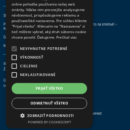
online pohodlia používania našej web
stránky. Vďaka nim presnejšie analyzujeme
návštevnosť, prispôsobujeme reklamu a
Staň sa digital hero a pridaj sa k nám do tímu.
používateľské nastavenia. Pre súhlas kliknite
Potrebuje vaša spoločnosť pomoc s IT projektmi? Preberme to na stretnutí -
"Prijať všetko". Kliknutím na "Nastavenia" si
kontakt je tu.
tiež môžete vybrať, aký druh súborov cookie
GDPR
|
ISO 27001
|
ISO 9001
chcete povoliť. Ďakujeme.
Prečítať viac
KONTAKT
NEVYHNUTNE POTREBNÉ
VÝKONNOSŤ
Main office Žilina
CIELENIE
Za Plavárňou 3/8121, 010 08 Žilina
NEKLASIFIKOVANÉ
Email
coderama@coderama.com
PRIJAŤ VŠETKO
ODMIETNUŤ VŠETKO
© Copyright 2023 Coderama. All Rights Reserved
ZOBRAZIŤ PODROBNOSTI
POWERED BY COOKIESCRIPT