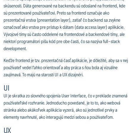
skúsenosti. Dáta generované na backendu sú odoslané na frontend, kde
sú prezentované používateľovi. Preto sa frontend označuje ako
prezentačná vrstva (presentation layer), zatiaľ čo backend sa zvykne
označovať ako vrstva pre prístup k dátam (data access layer) aplikácie.
Vývojové tímy sú často oddelené na frontendové a backendové tímy, ale
niektorí programátori píšu kód pre obe časti, čo sa nazýva full-stack
development.
Keďže frontend je tzv. prezentačná časť aplikácie, je dôležité, aby sa v nej
používateľ vedel ľahko orientovať a aby práca s ňou bola aj vizuálne
zaujímavá. To majú na starosti UI a UX dizajnéri.
UI
UI je skratka zo slovného spojenia User Interface, čo v preklade znamená
používateľské rozhranie. Jednoducho povedané, je to to, ako webová
stránka alebo akákoľvek aplikácia vyzerá, ako sú jednotlivé prvky a
elementy navrhnuté, ako interagujú medzi sebou a používateľom.
UX