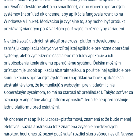
používať na desktope alebo na smartfóne), alebo viacero operačných
systémov (napríklad ak chceme, aby aplikácia fungovala rovnako na
Windowse a Linuxe). Motiváciou je zvyčajne to, aby mohol byť produkt
predávaný viacerým používateľom používajúcim rôzne typy zariadení.
Niektoré zo základných stratégií pre cross-platform development
zahŕňajú kompiláciu rôznych verzií tej istej aplikácie pre rôzne operačné
systémy, alebo vymedzenie častí alebo modulov aplikácie a ich
prispôsobenie konkrétnemu operačnému systému. Ďalším možným
prístupom je urobiť aplikáciu abstraktnejšou, a použitie inej aplikácie pre
komunikáciu s operačným systémom (napríklad webové aplikácie sú
abstraktné v tom, že komunikujú s webovými prehliadačmi a nie
s operačným systémom, to má na starosti až prehliadač). Takýto sotfvér sa
označuje v angličtine ako „platform agnostic“, teda že neuprednostňuje
jednu platformu pred ostatnými.
Ak chceme mať aplikáciu cross-platformovú, znamená to že bude menej
efektívna. Každá abstrakcia totiž znamená zvýšenie hardvérových
nárokov, hoci dnes už bežný používateľ rozdiel skoro vôbec nevidí. Navyše