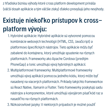
z hľadiska biznisu výhody ktoré cross platform development prináša
(väčší dosah aplikácie a tým väčšie zisky) ďaleko prevyšujú jeho nevýhody.
Existuje niekoľko prístupov k cross-
platform vývoju:
Hybridné aplikácie: Hybridné aplikácie sú vytvorené pomocou
kombinácie webových technológii (HTML, CSS, JavaScript) a
platformovo špecifických nástrojov. Tieto aplikácie môžu byť
zabalené do kontajnera, ktorý umožňuje spustenie na rôznych
platformách. Frameworky ako Apache Cordova (predtým
PhoneGap) a Ionic umožňujú vývoj hybridných aplikácií.
Multiplatformové frameworky: Multiplatformové frameworky
umožňujú vývoj aplikácií pomocou jedného kódu, ktorý môže byť
nasadený na viacerých platformách. Príklady takýchto frameworkov
sú React Native, Xamarin a Flutter. Tieto frameworky poskytujú sadu
nástrojov a komponentov, ktoré umožňujú vývojárom písať kód raz a
nasadiť ho na rôznych platformách.
Nízkoúrovňové jazyky: V niektorých prípadoch je možné použiť