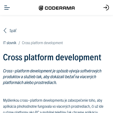
Späť
IT slovník
Cross platform development
Cross platform development
Cross-platform development je spôsob vývoja softvérových
produktov a služieb tak, aby dokázali bežať na viacerých
platformách alebo prostrediach.
Myšlienkou cross-platform developmentu je zabezpečenie toho, aby
aplikácia plnohodnotne fungovala vo viacerých prostrediach, či už ide
o rôzne platformy ako PC a mobilné telefóny (ak chceme aplikáciu