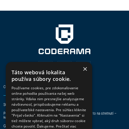
×
Táto webová lokalita
používa súbory cookie.
CODERAMA
Používame cookies, pre zdokonaľovanie
online pohodlia používania našej web
stránky. Vďaka nim presnejšie analyzujeme
Staň sa digital hero a pridaj sa k nám do tímu.
návštevnosť, prispôsobujeme reklamu a
používateľské nastavenia. Pre súhlas kliknite
Potrebuje vaša spoločnosť pomoc s IT projektmi? Preberme to na stretnutí -
"Prijať všetko". Kliknutím na "Nastavenia" si
kontakt je tu.
tiež môžete vybrať, aký druh súborov cookie
GDPR
|
ISO 27001
|
ISO 9001
chcete povoliť. Ďakujeme.
Prečítať viac