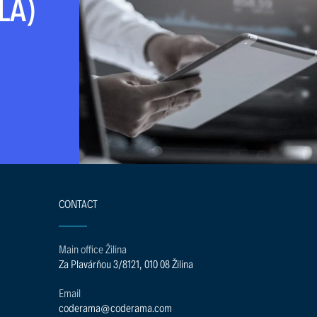
LA)
CONTACT
Main office Žilina
Za Plavárňou 3/8121, 010 08 Žilina
Email
coderama@coderama.com