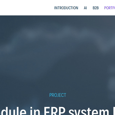
INTRODUCTION
AI
B2B
PORTF
PROJECT
dule in ERP system E