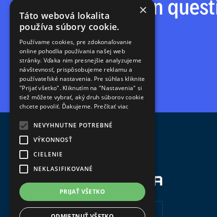
Communication questi
×
Táto webová lokalita
používa súbory cookie.
Používame cookies, pre zdokonaľovanie
online pohodlia používania našej web
stránky. Vďaka nim presnejšie analyzujeme
návštevnosť, prispôsobujeme reklamu a
používateľské nastavenia. Pre súhlas kliknite
"Prijať všetko". Kliknutím na "Nastavenia" si
tiež môžete vybrať, aký druh súborov cookie
chcete povoliť. Ďakujeme.
Prečítať viac
NEVYHNUTNE POTREBNÉ
VÝKONNOSŤ
CIELENIE
NEKLASIFIKOVANÉ
PRIJAŤ VŠETKO
ODMIETNUŤ VŠETKO