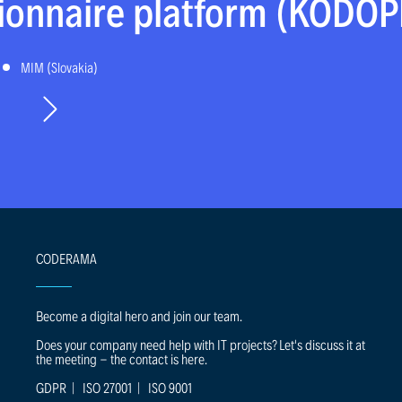
onnaire platform (KODOP
MIM (Slovakia)
CODERAMA
Become a digital hero and join our team.
Does your company need help with IT projects? Let's discuss it at
the meeting - the contact is here.
GDPR
|
ISO 27001
|
ISO 9001