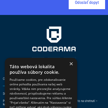
Odoslať dopyt
×
Táto webová lokalita
používa súbory cookie.
CODERAMA
Používame cookies, pre zdokonaľovanie
online pohodlia používania našej web
stránky. Vďaka nim presnejšie analyzujeme
návštevnosť, prispôsobujeme reklamu a
Staň sa digital hero a pridaj sa k nám do tímu.
používateľské nastavenia. Pre súhlas kliknite
Potrebuje vaša spoločnosť pomoc s IT projektmi? Preberme to na stretnutí -
"Prijať všetko". Kliknutím na "Nastavenia" si
kontakt je tu.
tiež môžete vybrať, aký druh súborov cookie