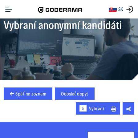
SK
Vybraní anonymní kandidáti
Späť na zoznam
Odoslať dopyt
Vybraní
0