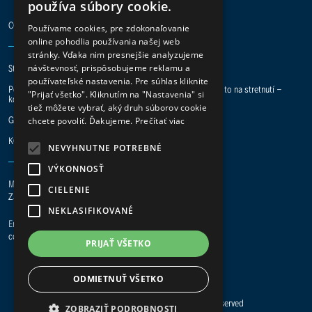
používa súbory cookie.
CODERAMA
Používame cookies, pre zdokonaľovanie
online pohodlia používania našej web
stránky. Vďaka nim presnejšie analyzujeme
návštevnosť, prispôsobujeme reklamu a
Staň sa digital hero a pridaj sa k nám do tímu.
používateľské nastavenia. Pre súhlas kliknite
Potrebuje vaša spoločnosť pomoc s IT projektmi? Preberme to na stretnutí -
"Prijať všetko". Kliknutím na "Nastavenia" si
kontakt je tu.
tiež môžete vybrať, aký druh súborov cookie
GDPR
|
ISO 27001
|
ISO 9001
chcete povoliť. Ďakujeme.
Prečítať viac
KONTAKT
NEVYHNUTNE POTREBNÉ
VÝKONNOSŤ
Main office Žilina
CIELENIE
Za Plavárňou 3/8121, 010 08 Žilina
NEKLASIFIKOVANÉ
Email
coderama@coderama.com
PRIJAŤ VŠETKO
ODMIETNUŤ VŠETKO
© Copyright 2023 Coderama. All Rights Reserved
ZOBRAZIŤ PODROBNOSTI