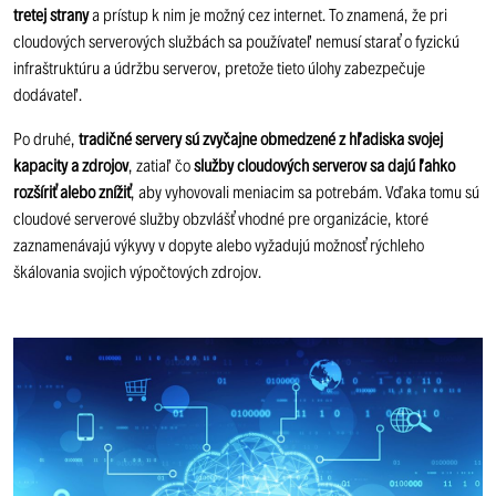
tretej strany
a prístup k nim je možný cez internet. To znamená, že pri
cloudových serverových službách sa používateľ nemusí starať o fyzickú
infraštruktúru a údržbu serverov, pretože tieto úlohy zabezpečuje
dodávateľ.
Po druhé,
tradičné servery sú zvyčajne obmedzené z hľadiska svojej
kapacity a zdrojov
, zatiaľ čo
služby cloudových serverov sa dajú ľahko
rozšíriť alebo znížiť
, aby vyhovovali meniacim sa potrebám. Vďaka tomu sú
cloudové serverové služby obzvlášť vhodné pre organizácie, ktoré
zaznamenávajú výkyvy v dopyte alebo vyžadujú možnosť rýchleho
škálovania svojich výpočtových zdrojov.