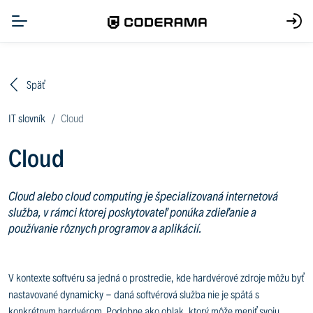
Späť
IT slovník
Cloud
Cloud
Cloud alebo cloud computing je špecializovaná internetová
služba, v rámci ktorej poskytovateľ ponúka zdieľanie a
používanie rôznych programov a aplikácií.
V kontexte softvéru sa jedná o prostredie, kde hardvérové zdroje môžu byť
nastavované dynamicky - daná softvérová služba nie je spätá s
konkrétnym hardvérom. Podobne ako oblak, ktorý môže meniť svoju