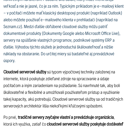
veľkosť a nie je jasné, čo je za ním. Typickým príkladom je e-mailový klient
- v počítači môžete mať klasický desktopový produkt (napríklad Outlook)
alebo môžete používať e-mailového klienta v prehliadači (napríklad na
Seznam.cz). Medzi ďalšie obľúbené cloudové služby môžu patriť
dokumentové produkty (Dokumenty Google alebo Microsoft Office Live),
servery na spúšťanie vlastných programov, podnikové systémy ERP a
ďalšie. Výhodou týchto služieb je jednoduchá škálovateľnosť a nižšie
náklady na obstaranie. Do určitej miery sú badateľné aj prevádzkové
úspory.
Cloudové serverové služby
sú typom výpočtovej techniky založenej na
internete, ktorá poskytuje zdieľané zdroje na spracovanie a údaje
počítačom a iným zariadeniam na požiadanie. Sú navrhnuté tak, aby boli
škálovateľné a flexibilné a umožňovali používateľom prístup a využívanie
takej kapacity, akú potrebujú. Cloudové serverové služby sa od tradičných
serverových architektúr líšia niekoľkými kľúčovými spôsobmi.
Po prvé,
tradičné servery zvyčajne vlastní a prevádzkuje organizácia
,
ktorá ich využíva, zatiaľ čo
cloudové serverové služby poskytuje dodávateľ