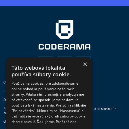
×
Táto webová lokalita
používa súbory cookie.
CODERAMA
Používame cookies, pre zdokonaľovanie
online pohodlia používania našej web
stránky. Vďaka nim presnejšie analyzujeme
Staň sa digital hero a pridaj sa k nám do tímu.
návštevnosť, prispôsobujeme reklamu a
používateľské nastavenia. Pre súhlas kliknite
Potrebuje vaša spoločnosť pomoc s IT projektmi? Preberme to na stretnutí -
"Prijať všetko". Kliknutím na "Nastavenia" si
kontakt je tu.
tiež môžete vybrať, aký druh súborov cookie
GDPR
|
ISO 27001
|
ISO 9001
chcete povoliť. Ďakujeme.
Prečítať viac