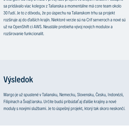
sa pridávalo viac kolegov z Talianska a momentálne má core team okolo
30 ľudí. Je to z dôvodu, že po úspechu na Talianskom trhu sa projekt
rozširuje aj do ďalších krajín. Niektoré verzie sú na Crif serveroch a nové sú
už na OpenShift ci AWS. Neustále prebieha vývoj nových modulov a
rozširovanie funkcionalít.
Výsledok
Margo je už spustené v Taliansku, Nemecku, Slovensku, Česku, Indonézii,
Filipínach a Švajčiarsku. Určite budú pribúdať aj ďalšie krajiny a nové
moduly s novými službami. Je to úspešný projekt, ktorý tak skoro neskončí.