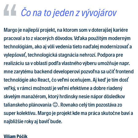
Čo na to jeden z vývojárov
Margo je najlepší projekt, na ktorom som v doterajšej kariére
pracoval a to z viacerých dôvodov. Vďaka použitým moderným
technológiám, ako aj vôli vedenia tieto naďalej modernizovať a
vylepšovať, technologická stagnácia nehrozí. Podpora pre
realizáciu sa v oblasti podľa vlastného výberu umožňuje napr.
mne zarytému backend developerovi pozvoľna sa učiť frontend
technológie ako React, čo veľmi oceňujem. Aj keď je tím dosť
veľký, v rámci možností je veľmi efektívne a dobre riadený
skvelým manažérom, ktorý hrdinsky nesie nápor dôsledkov
talianskeho plánovania 😊. Rovnako celý tím pozostáva zo
super kolektívu. Margo je projekt kde ma práca skutočne baví a
najbližšie roky aj baviť bude.
Viliam Póčik