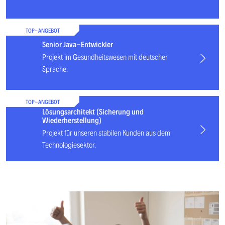
TOP-ANGEBOT
Senior Java-Entwickler
Projekt im Gesundheitswesen mit deutscher
Sprache.
TOP-ANGEBOT
Lösungsarchitekt (Sicherung und
Wiederherstellung)
Projekt für unseren stabilen Kunden aus dem
Technologiesektor.